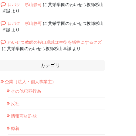
口パク 杉山静可
に
共栄学園のわいせつ教師杉山
卓誠
より
口パク 杉山静可
に
共栄学園のわいせつ教師杉山
卓誠
より
わいせつ教師の杉山卓誠は生徒を犠牲にするクズ
に
共栄学園のわいせつ教師杉山卓誠
より
カテゴリ
企業（法人・個人事業主）
その他犯罪行為
反社
情報商材詐欺
癒着