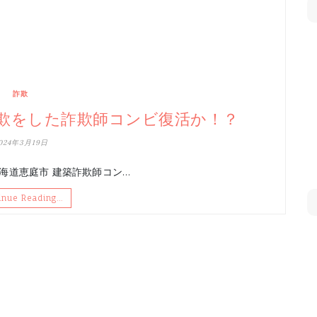
詐欺
欺をした詐欺師コンビ復活か！？
024年3月19日
北海道恵庭市 建築詐欺師コン…
inue Reading…