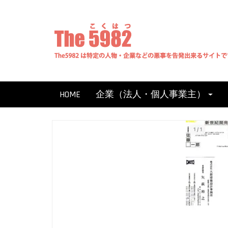
Skip
to
content
HOME
企業（法人・個人事業主）