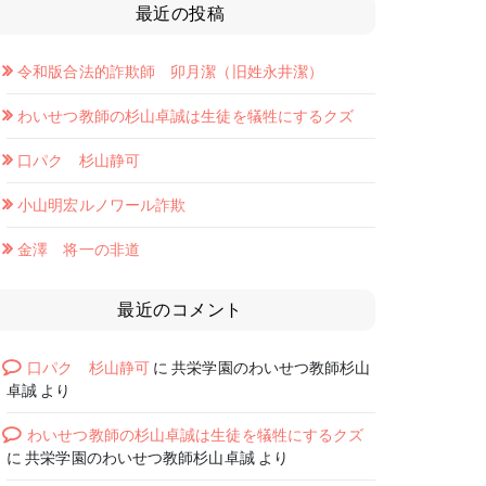
最近の投稿
令和版合法的詐欺師 卯月潔（旧姓永井潔）
わいせつ教師の杉山卓誠は生徒を犠牲にするクズ
口パク 杉山静可
小山明宏ルノワール詐欺
金澤 将一の非道
最近のコメント
口パク 杉山静可
に
共栄学園のわいせつ教師杉山
卓誠
より
わいせつ教師の杉山卓誠は生徒を犠牲にするクズ
に
共栄学園のわいせつ教師杉山卓誠
より