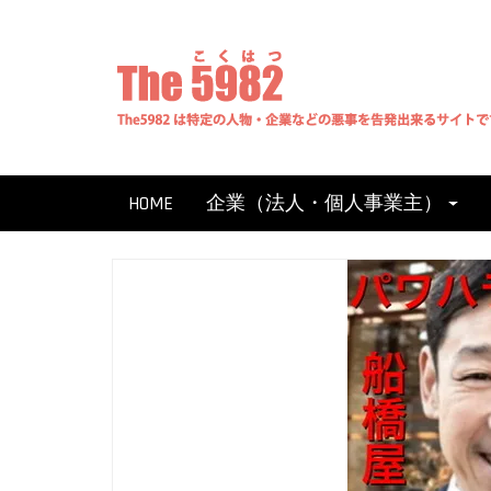
Skip
to
content
HOME
企業（法人・個人事業主）