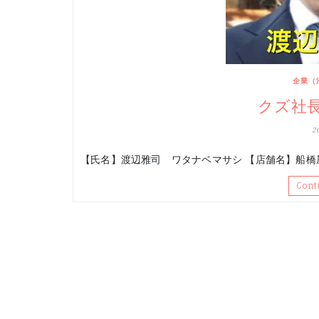
企業（
クズ社
2
【氏名】渡辺雅司 ワタナベマサシ 【店舗名】船橋屋
Cont