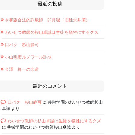
最近の投稿
令和版合法的詐欺師 卯月潔（旧姓永井潔）
わいせつ教師の杉山卓誠は生徒を犠牲にするクズ
口パク 杉山静可
小山明宏ルノワール詐欺
金澤 将一の非道
最近のコメント
口パク 杉山静可
に
共栄学園のわいせつ教師杉山
卓誠
より
わいせつ教師の杉山卓誠は生徒を犠牲にするクズ
に
共栄学園のわいせつ教師杉山卓誠
より