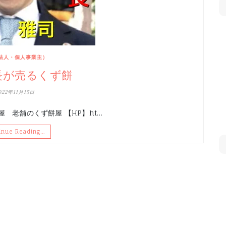
法人・個人事業主）
長が売るくず餅
022年11月15日
 老舗のくず餅屋 【HP】ht…
inue Reading…