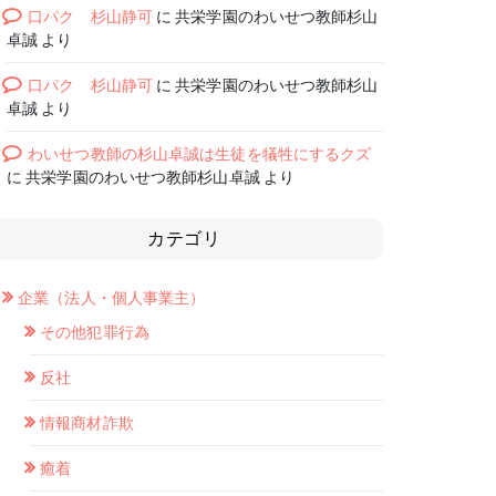
口パク 杉山静可
に
共栄学園のわいせつ教師杉山
卓誠
より
口パク 杉山静可
に
共栄学園のわいせつ教師杉山
卓誠
より
わいせつ教師の杉山卓誠は生徒を犠牲にするクズ
に
共栄学園のわいせつ教師杉山卓誠
より
カテゴリ
企業（法人・個人事業主）
その他犯罪行為
反社
情報商材詐欺
癒着