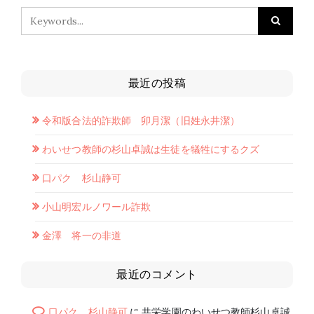
最近の投稿
令和版合法的詐欺師 卯月潔（旧姓永井潔）
わいせつ教師の杉山卓誠は生徒を犠牲にするクズ
口パク 杉山静可
小山明宏ルノワール詐欺
金澤 将一の非道
最近のコメント
口パク 杉山静可
に
共栄学園のわいせつ教師杉山卓誠