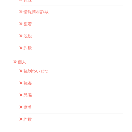
情報商材詐欺
癒着
脱税
詐欺
個人
強制わいせつ
強姦
恐喝
癒着
詐欺