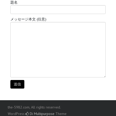
題名
メッセージ本文 (任意)
the-5982.com, All rights reserved.
WordPress
Di Multipurpose
Theme